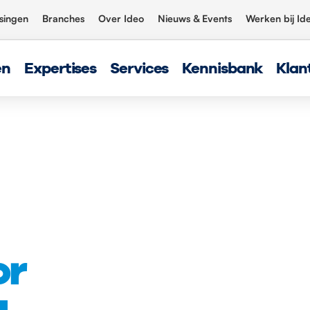
singen
Branches
Over Ideo
Nieuws & Events
Werken bij Id
en
Expertises
Services
Kennisbank
Klan
or
a