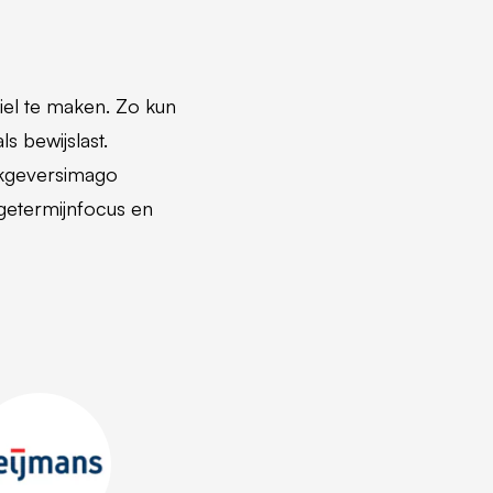
iel te maken. Zo kun
s bewijslast.
erkgeversimago
getermijnfocus en