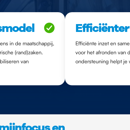
smodel
Efficiënte
ns in de maatschappij,
Efficiënte inzet en same
orische (rand)zaken.
voor het afronden van d
biliseren van
ondersteuning helpt je 
mijnfocus en