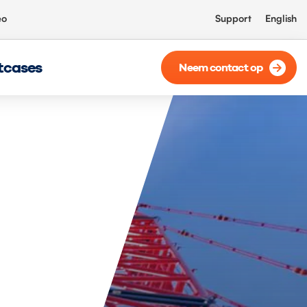
eo
Support
English
tcases
Neem contact op