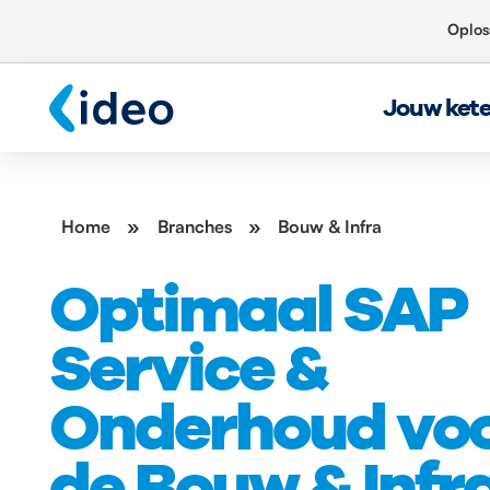
Oplos
Jouw ket
Home
»
Branches
»
Bouw & Infra
Optimaal SAP
Service &
Onderhoud vo
de Bouw & Infr