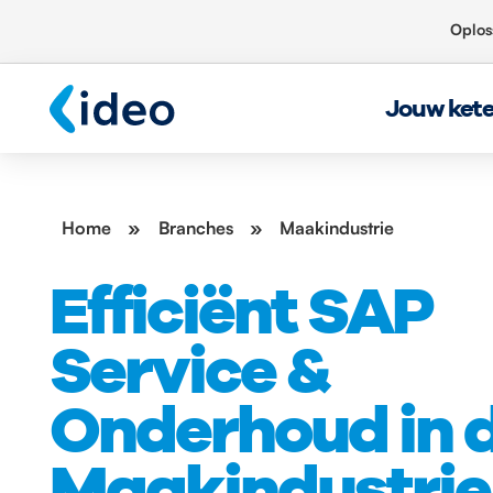
Oplos
Jouw ket
Home
»
Branches
»
Maakindustrie
Efficiënt SAP
Service &
Onderhoud in 
Maakindustrie