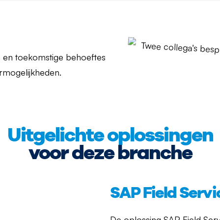
n en toekomstige behoeftes
termogelijkheden.
Uitgelichte oplossingen
voor deze branche
SAP Field Ser
De oplossing SAP Field Serv