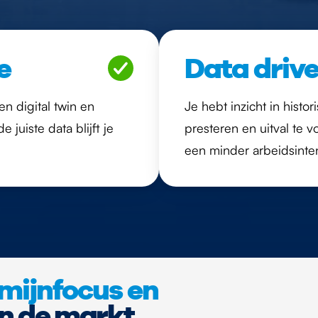
e
Data driv
n digital twin en
Je hebt inzicht in hist
juiste data blijft je
presteren en uitval te 
een minder arbeidsinten
mijnfocus en
n de markt