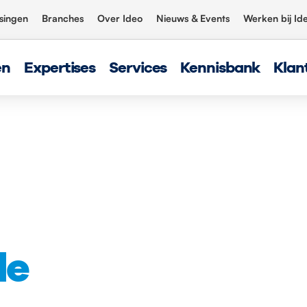
singen
Branches
Over Ideo
Nieuws & Events
Werken bij Id
en
Expertises
Services
Kennisbank
Klan
de