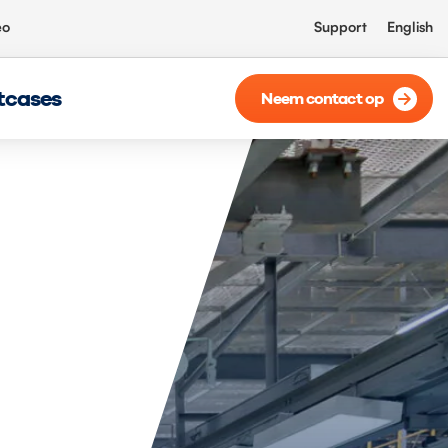
eo
Support
English
tcases
Neem contact op