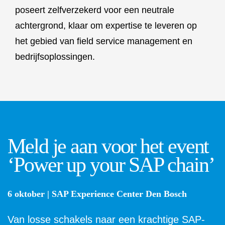
Meld je aan voor het event
‘Power up your SAP chain’
6 oktober | SAP Experience Center Den Bosch
Van losse schakels naar een krachtige SAP-