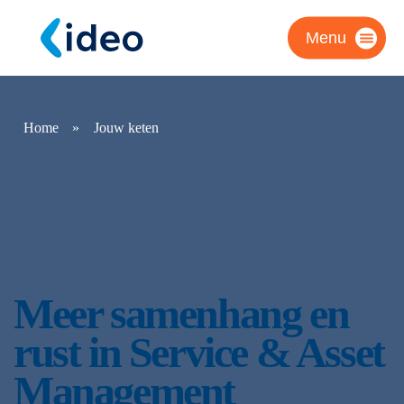
Menu
Home
»
Jouw keten
'Power up your SAP
chain'
Meer samenhang en
rust in Service & Asset
Management