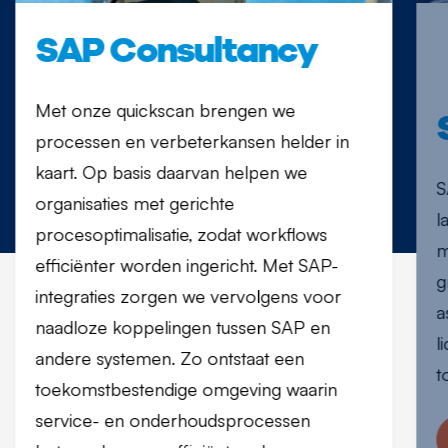
SAP Consultancy
Met onze quickscan brengen we
processen en verbeterkansen helder in
kaart. Op basis daarvan helpen we
S
organisaties met gerichte
l
procesoptimalisatie, zodat workflows
m
efficiënter worden ingericht. Met SAP-
g
integraties zorgen we vervolgens voor
a
naadloze koppelingen tussen SAP en
l
andere systemen. Zo ontstaat een
t
toekomstbestendige omgeving waarin
service- en onderhoudsprocessen