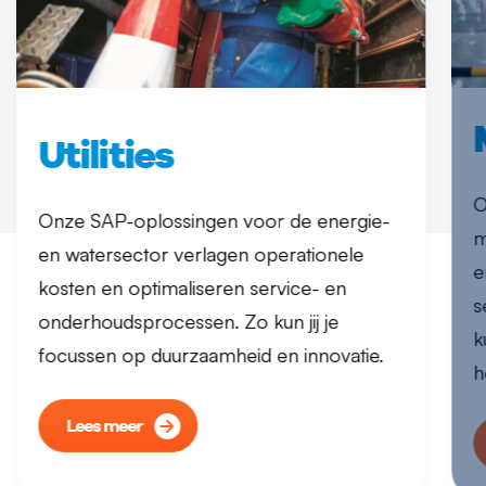
Utilities
O
Onze SAP-oplossingen voor de energie-
m
en watersector verlagen operationele
e
kosten en optimaliseren service- en
s
onderhoudsprocessen. Zo kun jij je
k
focussen op duurzaamheid en innovatie.
h
Lees meer