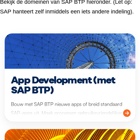
Bekijk de domeinen van SAP BTP hieronder. (Let op:
SAP hanteert zelf inmiddels een iets andere indeling).
App Development (met
SAP BTP)
Bouw met SAP BTP nieuwe apps of breid standaard
SAP-apps uit. Maak processen gebruiksvriendelijker en
efficiënter. Zet de de rijke suite aan mogelijkheden in,
van pro-code tools tot low-code/no-code tools.