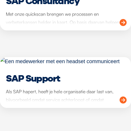
SAP Consultancy
Met onze quickscan brengen we processen en
verbeterkansen helder in kaart. Op basis daarvan helpen
we organisaties met gerichte procesoptimalisatie, zodat
workflows efficiënter worden ingericht. Met SAP-
integraties zorgen we vervolgens voor naadloze
koppelingen tussen SAP en andere systemen. Zo ontstaat
een toekomstbestendige omgeving waarin service- en
onderhoudsprocessen betrouwbaar en efficiënt verlopen.
SAP Support
Als SAP hapert, heeft je hele organisatie daar last van,
bijvoorbeeld omdat service achterloopt of omdat
onderhoud vertraagd raakt. Ook kan data de
betrouwbaarheid verliezen. In branches met 24/7
bedrijfsvoering of kritische infrastructuur is continuïteit