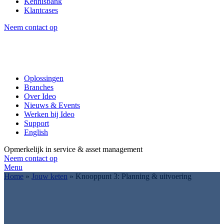
Kennisbank
Klantcases
Neem contact op
Oplossingen
Branches
Over Ideo
Nieuws & Events
Werken bij Ideo
Support
English
Opmerkelijk in service & asset management
Neem contact op
Menu
Home
»
Jouw keten
»
Knooppunt 3: Planning & uitvoering
'Planning & uitvoering'
Van
losse serviceprocessen naar een