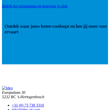
Bekijk het programma en reserveer je plek
Ontdek waar jouw keten vastloopt en hoe jij meer rust
ervaart
Europalaan 30
5232 BC ’s-Hertogenbosch
+31 (0) 73 730 3310
info@ideo-nl.com