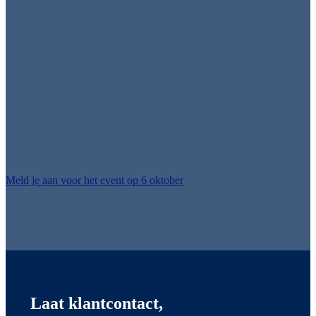
voorspelbare en efficiënte
operatie
Knooppunt 3 gaat in op hoe je inzichten uit de operatie vertaalt
naar betere beslissingen en een duidelijke koers.
Tijdens het event ‘Power up your SAP chain’, op dinsdag 6 oktober,
ontdek je meer over dit knooppunt.
Wil je meteen meer weten? Al eerder gaven we een webinar over dit
topic:
Kijk het webinar wanneer het jou uitkomt.
Meld je aan voor het event op 6 oktober
Laat klantcontact,