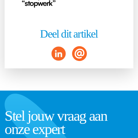
“stopwerk”
Deel dit artikel
Stel jouw vraag aan
onze expert