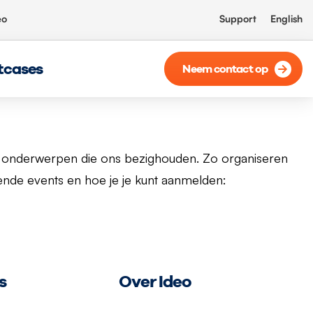
eo
Support
English
tcases
Neem contact op
en onderwerpen die ons bezighouden. Zo organiseren
nde events en hoe je je kunt aanmelden:
s
Over Ideo