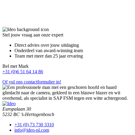
Zorg voor een goede overgang van project naar beheer door
integratie met asset management en serviceprocessen. Dit
ondersteunt de dagelijkse operatie na oplevering.
Stel jouw vraag aan onze expert
Direct advies over jouw uitdaging
Onderdeel van award-winning team
Team met meer dan 25 jaar ervaring
Bel met Mark
+31 (0)6 51 64 14 86
Of vul ons contactformulier in!
Europalaan 30
5232 BC ’s-Hertogenbosch
+31 (0) 73 730 3310
info@ideo-nl.com