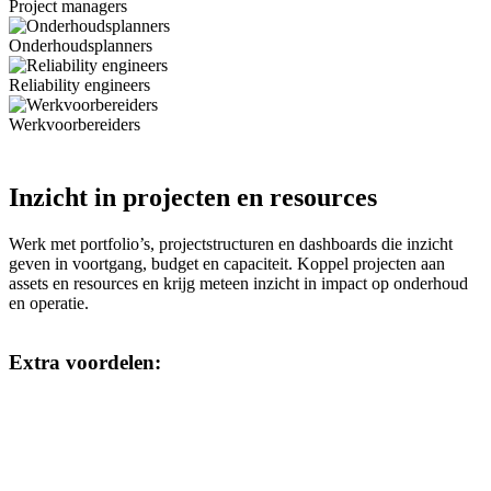
Project managers
Onderhoudsplanners
Reliability engineers
Werkvoorbereiders
Inzicht in projecten en resources
Werk met portfolio’s, projectstructuren en dashboards die inzicht
geven in voortgang, budget en capaciteit. Koppel projecten aan
assets en resources en krijg meteen inzicht in impact op onderhoud
en operatie.
Extra voordelen:
Actueel inzicht
Werk met actuele SAP-data en krijg inzicht in voortgang,
kosten en risico’s. Dit ondersteunt tijdige bijsturing tijdens
projecten.
Aansluiting op beheer