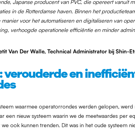
nde, Japanse producent van PVC, die opereert vanuit me
ties in de Rotterdamse haven. Binnen het productieteam
 manier voor het automatiseren en digitaliseren van ope
ng, verhoogde operationele efficiëntie en minder adminis
it Van Der Walle, Technical Administrator bij Shin-Et
 verouderde en inefficiën
des
ysteem waarmee operatorrondes werden gelopen, werd 
r een nieuw systeem waarin we de meetwaardes per equ
we ook kunnen trenden. Dit was in het oude systeem niet