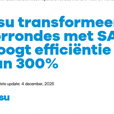
su transformee
orrondes met S
oogt efficiënti
an 300%
tste update: 4 december, 2025
su