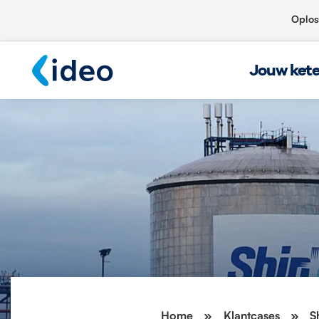
Oplos
Jouw ket
Home
»
Klantcases
»
S