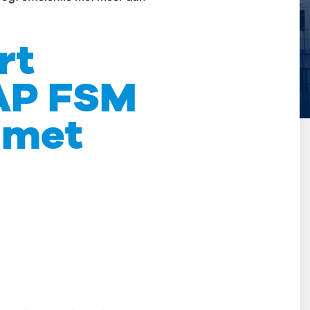
rt
AP FSM
e met