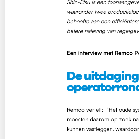
Shin-Etsu is een toonaangeve
waaronder twee productieloca
behoefte aan een efficiëntere
betere naleving van regelgevi
Een interview met Remco Pet
De uitdaging:
operatorron
Remco vertelt: “Het oude s
moesten daarom op zoek naa
kunnen vastleggen, waardoor 