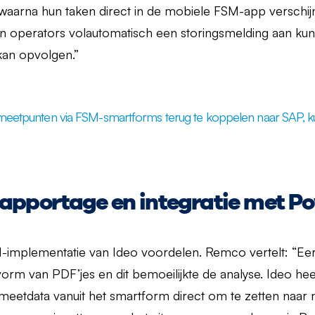
waarna hun taken direct in de mobiele FSM-app verschij
 operators volautomatisch een storingsmelding aan kun
kan opvolgen.”
 meetpunten via FSM-smartforms terug te koppelen naar SAP,
pportage en integratie met Po
M-implementatie van Ideo voordelen. Remco vertelt: “Ee
vorm van PDF’jes en dit bemoeilijkte de analyse. Ideo h
meetdata vanuit het smartform direct om te zetten naa