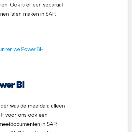
nen. Ook is er een separaat
nen laten maken in SAP,
 kunnen we Power BI-
wer BI
rder was de meetdata alleen
eeft voor ons ook een
r meetdocumenten in SAP.