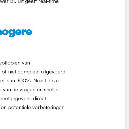
r BI. Dit geeft real-time
 hogere
voltooien van
of niet compleet uitgevoerd.
eer dan 300%. Naast deze
 van de vragen en sneller
 meetgegevens direct
s en potentiële verbeteringen