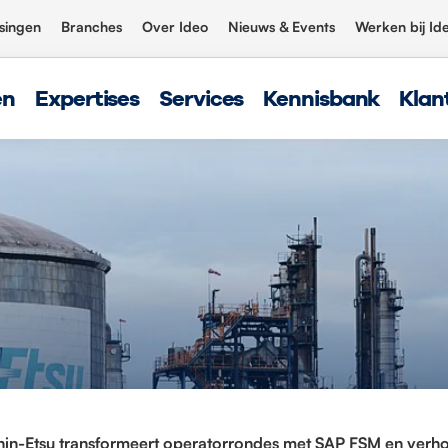
singen
Branches
Over Ideo
Nieuws & Events
Werken bij Id
en
Expertises
Services
Kennisbank
Klan
hin-Etsu transformeert operatorrondes met SAP FSM en verho