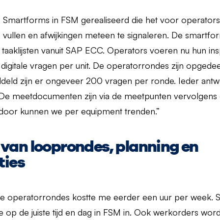
 Smartforms in FSM gerealiseerd die het voor operator
te vullen en afwijkingen meteen te signaleren. De smartf
taaklijsten vanuit SAP ECC. Operators voeren nu hun ins
digitale vragen per unit. De operatorrondes zijn opgedee
eld zijn er ongeveer 200 vragen per ronde. Ieder antwo
e meetdocumenten zijn via de meetpunten vervolgens 
door kunnen we per equipment trenden.”
van looprondes, planning en
ties
e operatorrondes kostte me eerder een uur per week. 
 op de juiste tijd en dag in FSM in. Ook werkorders wor