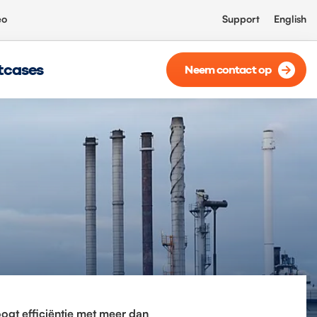
eo
Support
English
tcases
Neem contact op
ogt efficiëntie met meer dan