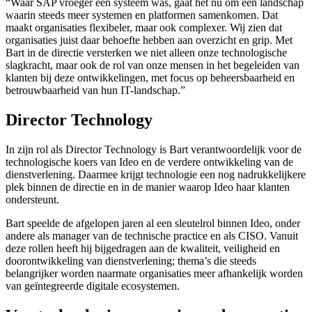
“Waar SAP vroeger één systeem was, gaat het nu om een landschap
waarin steeds meer systemen en platformen samenkomen. Dat
maakt organisaties flexibeler, maar ook complexer. Wij zien dat
organisaties juist daar behoefte hebben aan overzicht en grip. Met
Bart in de directie versterken we niet alleen onze technologische
slagkracht, maar ook de rol van onze mensen in het begeleiden van
klanten bij deze ontwikkelingen, met focus op beheersbaarheid en
betrouwbaarheid van hun IT-landschap.”
Director Technology
In zijn rol als Director Technology is Bart verantwoordelijk voor de
technologische koers van Ideo en de verdere ontwikkeling van de
dienstverlening. Daarmee krijgt technologie een nog nadrukkelijkere
plek binnen de directie en in de manier waarop Ideo haar klanten
ondersteunt.
Bart speelde de afgelopen jaren al een sleutelrol binnen Ideo, onder
andere als manager van de technische practice en als CISO. Vanuit
deze rollen heeft hij bijgedragen aan de kwaliteit, veiligheid en
doorontwikkeling van dienstverlening; thema’s die steeds
belangrijker worden naarmate organisaties meer afhankelijk worden
van geïntegreerde digitale ecosystemen.