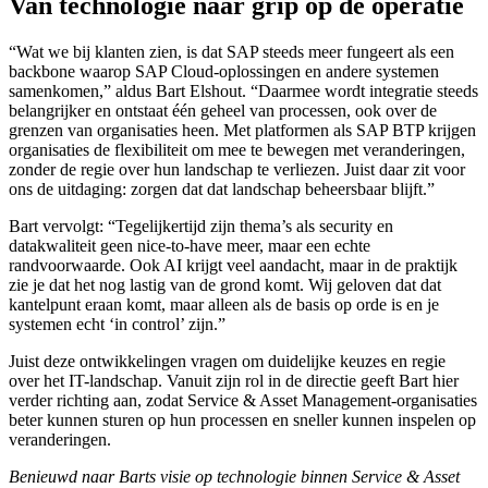
Van technologie naar grip op de operatie
“Wat we bij klanten zien, is dat SAP steeds meer fungeert als een
backbone waarop SAP Cloud-oplossingen en andere systemen
samenkomen,” aldus Bart Elshout. “Daarmee wordt integratie steeds
belangrijker en ontstaat één geheel van processen, ook over de
grenzen van organisaties heen. Met platformen als SAP BTP krijgen
organisaties de flexibiliteit om mee te bewegen met veranderingen,
zonder de regie over hun landschap te verliezen. Juist daar zit voor
ons de uitdaging: zorgen dat dat landschap beheersbaar blijft.”
Bart vervolgt: “Tegelijkertijd zijn thema’s als security en
datakwaliteit geen nice-to-have meer, maar een echte
randvoorwaarde. Ook AI krijgt veel aandacht, maar in de praktijk
zie je dat het nog lastig van de grond komt. Wij geloven dat dat
kantelpunt eraan komt, maar alleen als de basis op orde is en je
systemen echt ‘in control’ zijn.”
Juist deze ontwikkelingen vragen om duidelijke keuzes en regie
over het IT-landschap. Vanuit zijn rol in de directie geeft Bart hier
verder richting aan, zodat Service & Asset Management-organisaties
beter kunnen sturen op hun processen en sneller kunnen inspelen op
veranderingen.
Benieuwd naar Barts visie op technologie binnen Service & Asset