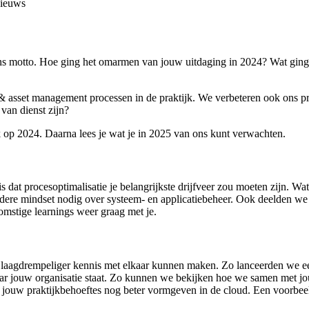
ieuws
 ons motto. Hoe ging het omarmen van jouw uitdaging in 2024? Wat ging
e & asset management processen in de praktijk. We verbeteren ook ons pr
van dienst zijn?
 op 2024. Daarna lees je wat je in 2025 van ons kunt verwachten.
is dat procesoptimalisatie je belangrijkste drijfveer zou moeten zijn. Wa
ndere mindset nodig over systeem- en applicatiebeheer. Ook deelden 
omstige learnings weer graag met je.
e laagdrempeliger kennis met elkaar kunnen maken. Zo lanceerden we 
r jouw organisatie staat. Zo kunnen we bekijken hoe we samen met jou
je jouw praktijkbehoeftes nog beter vormgeven in de cloud. Een voorbee