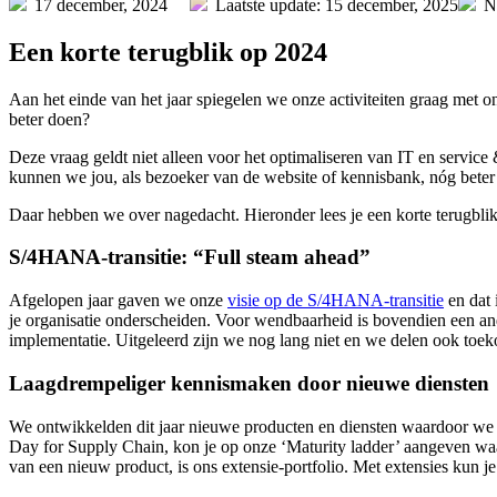
17 december, 2024
Laatste update: 15 december, 2025
N
Een korte terugblik op 2024
Aan het einde van het jaar spiegelen we onze activiteiten graag met
beter doen?
Deze vraag geldt niet alleen voor het optimaliseren van IT en servic
kunnen we jou, als bezoeker van de website of kennisbank, nóg beter 
Daar hebben we over nagedacht. Hieronder lees je een korte terugblik
S/4HANA-transitie: “Full steam ahead”
Afgelopen jaar gaven we onze
visie op de S/4HANA-transitie
en dat 
je organisatie onderscheiden. Voor wendbaarheid is bovendien een a
implementatie. Uitgeleerd zijn we nog lang niet en we delen ook toek
Laagdrempeliger kennismaken door nieuwe diensten
We ontwikkelden dit jaar nieuwe producten en diensten waardoor w
Day for Supply Chain, kon je op onze ‘Maturity ladder’ aangeven waa
van een nieuw product, is ons extensie-portfolio. Met extensies kun 