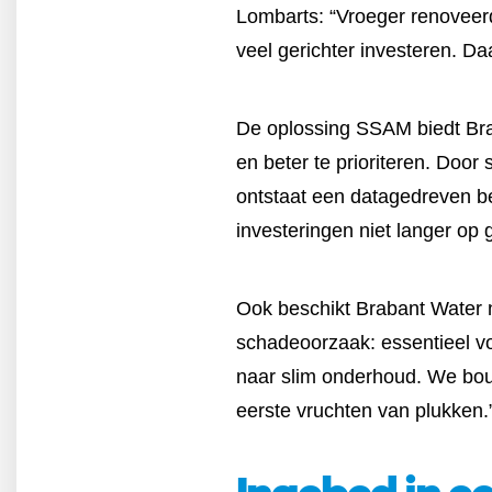
Lombarts: “Vroeger renoveerd
veel gerichter investeren. D
De oplossing SSAM biedt Br
en beter te prioriteren. Doo
ontstaat een datagedreven be
investeringen niet langer op 
Ook beschikt Brabant Water 
schadeoorzaak: essentieel vo
naar slim onderhoud. We bou
eerste vruchten van plukken.
Ingebed in e