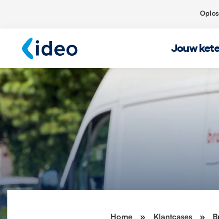
Oplos
Jouw ket
Home
»
Klantcases
»
B