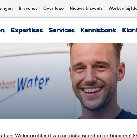
singen
Branches
Over Ideo
Nieuws & Events
Werken bij Id
en
Expertises
Services
Kennisbank
Klan
rabant Water profiteert van gedigitaliseerd onderhoud met 