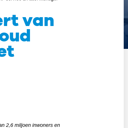
ert van
houd
et
aan 2,6 miljoen inwoners en