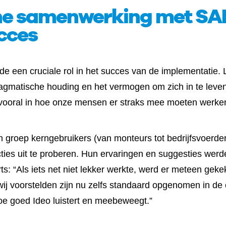
e samenwerking met SAP 
ucces
 een cruciale rol in het succes van de implementatie. 
agmatische houding en het vermogen om zich in te leven
r vooral in hoe onze mensen er straks mee moeten werke
en groep kerngebruikers (van monteurs tot bedrijfsvoerde
cties uit te proberen. Hun ervaringen en suggesties we
ts: “Als iets net niet lekker werkte, werd er meteen gek
j voorstelden zijn nu zelfs standaard opgenomen in de 
hoe goed Ideo luistert en meebeweegt.”