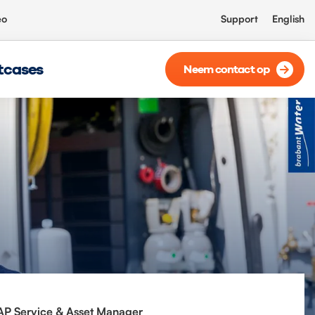
eo
Support
English
tcases
Neem contact op
SAP Service & Asset Manager