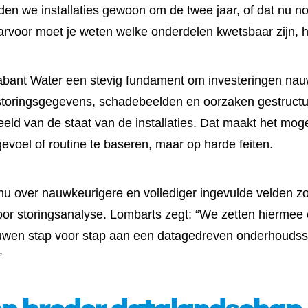
en we installaties gewoon om de twee jaar, of dat nu nod
aarvoor moet je weten welke onderdelen kwetsbaar zijn,
abant Water een stevig fundament om investeringen na
r storingsgegevens, schadebeelden en oorzaken gestructu
eld van de staat van de installaties. Dat maakt het mog
gevoel of routine te baseren, maar op harde feiten.
nu over nauwkeurigere en vollediger ingevulde velden z
or storingsanalyse. Lombarts zegt: “We zetten hiermee 
wen stap voor stap aan een datagedreven onderhoudsst
”
en breder datalandschap