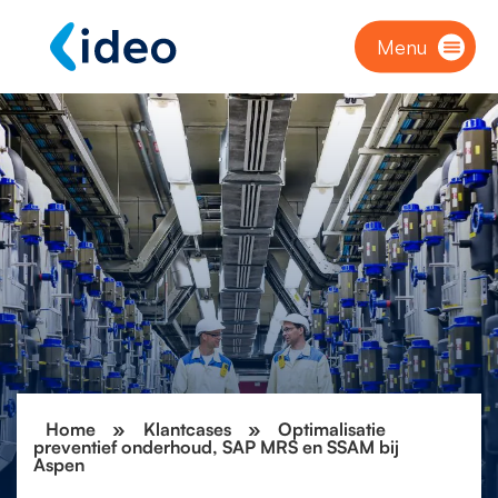
Menu
Home
»
Klantcases
»
Optimalisatie
preventief onderhoud, SAP MRS en SSAM bij
Aspen