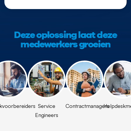
Deze oplossing laat deze
medewerkers groeien
kvoorbereiders
Service
Contractmanagers
Helpdeskm
Engineers