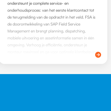
ondersteunt je complete service- en
onderhoudsproces: van het eerste klantcontact tot
de terugmelding van de opdracht in het veld. FSA is
de doorontwikkeling van SAP Field Service
Management en brengt planning, dispatching,
mobiele uitvoering en assetinformatie samen in één
omgeving. Verhoog je efficiëntie, ondersteun je
monteur maximaal en ga voor optimale klantbeleving.