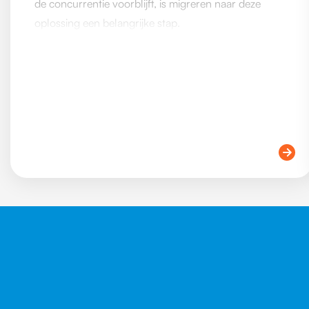
de concurrentie voorblijft, is migreren naar deze
oplossing een belangrijke stap.