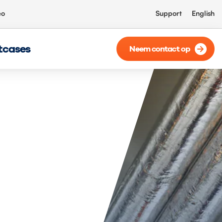
eo
Support
English
tcases
Neem contact op