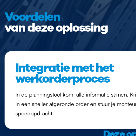
Voordelen
van deze oplossing
Integratie met het
werkorderproces
In de planningstool komt alle informatie samen. Kri
in een sneller afgeronde order en stuur je monte
spoedopdracht.
Deze op