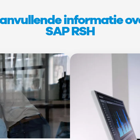
anvullende informatie ov
SAP RSH