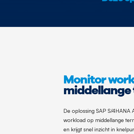
Monitor wor
middellange 
De oplossing SAP S/4HANA As
workload op middellange term
en krijgt snel inzicht in knelpu