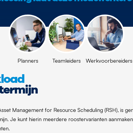
Planners
Teamleiders
Werkvoorbereiders
kload
termijn
set Management for Resource Scheduling (RSH), is ger
ijn. Je kunt hierin meerdere roostervarianten aanmake
nten.