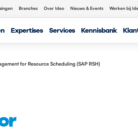
singen
Branches
Over Ideo
Nieuws & Events
Werken bij Id
en
Expertises
Services
Kennisbank
Klan
gement for Resource Scheduling (SAP RSH)
or