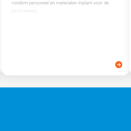
rondom personeel en materialen inplant voor de
korte termijn.