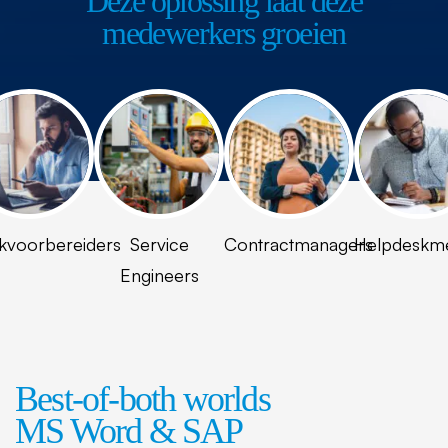
Deze oplossing laat deze
medewerkers groeien
kvoorbereiders
Service
Contractmanagers
Helpdeskm
Engineers
Best-of-both worlds
MS Word & SAP