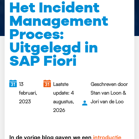
Het Incident
Management
Proces:
Uitgelegd in
SAP Fiori
13
Laatste
Geschreven door
februari,
update: 4
Stan van Loon &
2023
augustus,
Jori van de Loo
2026
In de vorige blog gaven we een
introductie