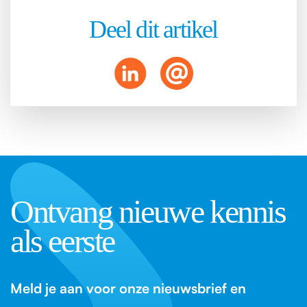
Deel dit artikel
Ontvang nieuwe kennis
als eerste
Meld je aan voor onze nieuwsbrief en